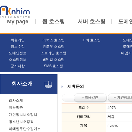
My page
웹 호스팅
서버 호스팅
도메
회원가입
리눅스 호스팅
서버 호스팅
도메
정보수정
윈도우 호스팅
도메
도메인정보
스트리밍 호스팅
네임서
호스팅정보
웹메일 호스팅
공지사항
SMS 호스팅
회사소개
제휴문의
회사소개
이용약관
조회수
4073
개인정보보호정책
카테고리
제휴
청소년보호정책
제목
nyiuyc
이메일무단수집거부