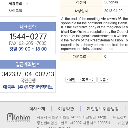
작성자
Suttonair
제휴문의
사이트맵
작성일자
2013-04-20
At the end of the meeting,
, th
nike air max 95
sponsible for the continent including Beni
il is the executive body of the magician Ass
, a resolution by the Counci
ichael Kors Outlet
e spirit of this year's conference is a writt
o the review of the Presbyterian Mission. R
expertise is alchemy pharmaceutical, the r
mprovement Heinz almost healed.
다운로드수
0
회사소개
이용약관
개인정보취급방침
서울시 서초구 서초동 1431-9 서진빌딩 302호 대표전화 : 
통신판매업신고번호 : 제2007-서울서초-10335호 개인