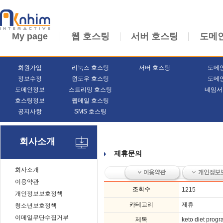
My page
웹 호스팅
서버 호스팅
도메
회원가입
리눅스 호스팅
서버 호스팅
도메
정보수정
윈도우 호스팅
도메
도메인정보
스트리밍 호스팅
네임서
호스팅정보
웹메일 호스팅
공지사항
SMS 호스팅
회사소개
제휴문의
회사소개
이용약관
조회수
1215
개인정보보호정책
카테고리
제휴
청소년보호정책
이메일무단수집거부
제목
keto diet prog