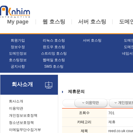
My page
웹 호스팅
서버 호스팅
도메
회원가입
리눅스 호스팅
서버 호스팅
도메
정보수정
윈도우 호스팅
도메
도메인정보
스트리밍 호스팅
네임서
호스팅정보
웹메일 호스팅
공지사항
SMS 호스팅
회사소개
제휴문의
회사소개
이용약관
조회수
701
개인정보보호정책
카테고리
제휴
청소년보호정책
이메일무단수집거부
제목
reed.co.uk cou