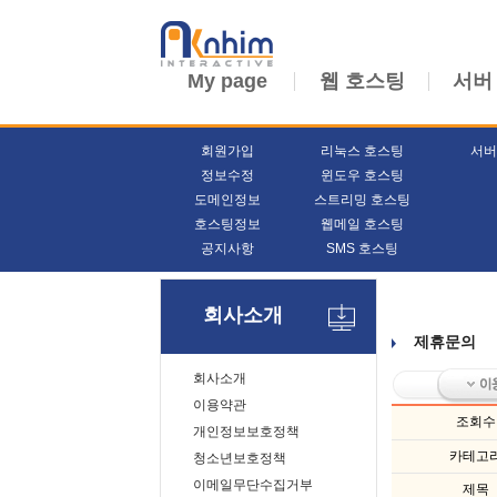
My page
웹 호스팅
서버
회원가입
리눅스 호스팅
서버
정보수정
윈도우 호스팅
도메인정보
스트리밍 호스팅
호스팅정보
웹메일 호스팅
공지사항
SMS 호스팅
회사소개
제휴문의
회사소개
이용약관
조회수
개인정보보호정책
카테고
청소년보호정책
이메일무단수집거부
제목