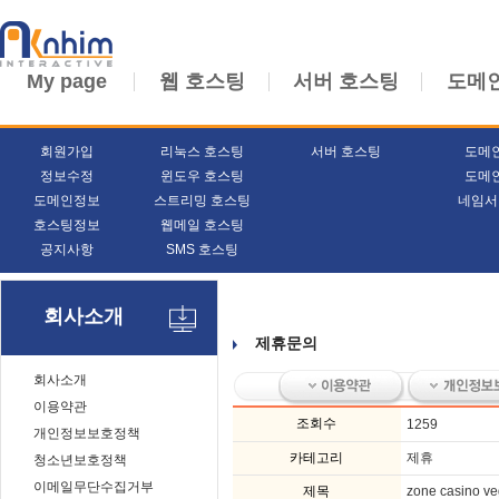
My page
웹 호스팅
서버 호스팅
도메
회원가입
리눅스 호스팅
서버 호스팅
도메
정보수정
윈도우 호스팅
도메
도메인정보
스트리밍 호스팅
네임서
호스팅정보
웹메일 호스팅
공지사항
SMS 호스팅
회사소개
제휴문의
회사소개
이용약관
조회수
1259
개인정보보호정책
카테고리
제휴
청소년보호정책
이메일무단수집거부
제목
zone casino ve