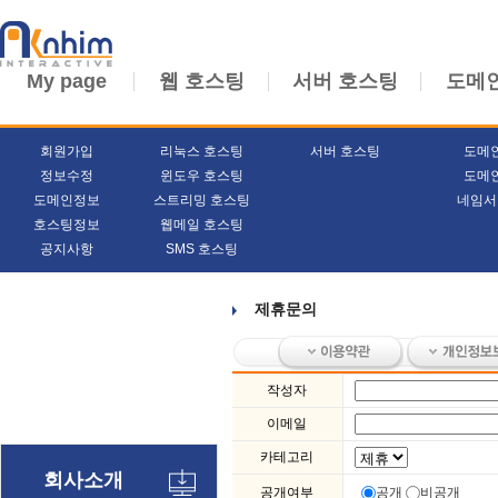
My page
웹 호스팅
서버 호스팅
도메
회원가입
리눅스 호스팅
서버 호스팅
도메
정보수정
윈도우 호스팅
도메
도메인정보
스트리밍 호스팅
네임서
호스팅정보
웹메일 호스팅
공지사항
SMS 호스팅
제휴문의
작성자
이메일
카테고리
회사소개
공개여부
공개
비공개