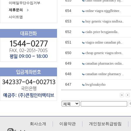
655
cialis online pharmacy mj..
이메일무단수집거부
제휴문의
654
online viagra njggBrittee..
사이트맵
653
buy generic viagra nndbxa..
652
cialis price bcxgjastolla..
651
viagra online canadian ph..
650
cheap generic viagra nhvn..
649
canadian pharmacies onlin..
648
canadian online pharmacy ..
647
bwgfsnakyrho
회사소개
이용약관
개인정보취급방침