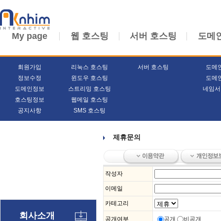
My page
웹 호스팅
서버 호스팅
도메
회원가입
리눅스 호스팅
서버 호스팅
도메
정보수정
윈도우 호스팅
도메
도메인정보
스트리밍 호스팅
네임서
호스팅정보
웹메일 호스팅
공지사항
SMS 호스팅
제휴문의
작성자
이메일
카테고리
회사소개
공개여부
공개
비공개