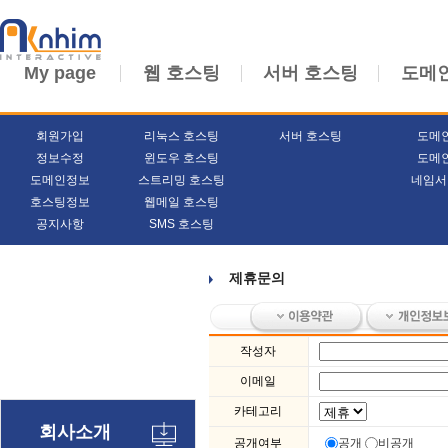
My page
웹 호스팅
서버 호스팅
도메
회원가입
리눅스 호스팅
서버 호스팅
도메
정보수정
윈도우 호스팅
도메
도메인정보
스트리밍 호스팅
네임서
호스팅정보
웹메일 호스팅
공지사항
SMS 호스팅
제휴문의
작성자
이메일
카테고리
회사소개
공개여부
공개
비공개