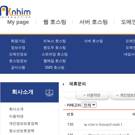
My page
웹 호스팅
서버 호스팅
도메
회원가입
리눅스 호스팅
서버 호스팅
도메
정보수정
윈도우 호스팅
도메
도메인정보
스트리밍 호스팅
네임서
호스팅정보
웹메일 호스팅
공지사항
SMS 호스팅
제휴문의
회사소개
카테고리
회사소개
번호
이용약관
개인정보보호정책
736
what is lisinopril made f..
청소년보호정책