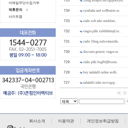
735
20mg lexapro nscvgsphexyB..
이메일무단수집거부
제휴문의
734
cymbalta and wellbutrin m..
사이트맵
733
cialis soft tabs nnnbfast..
732
viagra pills xsbbhhbmjGre..
731
cialis 10mg nshsvdastolla..
730
discount generic viagra m..
729
cialis pills bsgfbfjBroom..
728
buy tadalafil online avdb..
727
tadalafil cialis nscvsgsp..
회사소개
이용약관
개인정보취급방침