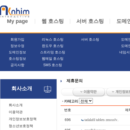
My page
웹 호스팅
서버 호스팅
도메
회원가입
리눅스 호스팅
서버 호스팅
도메
정보수정
윈도우 호스팅
도메
도메인정보
스트리밍 호스팅
네임서
호스팅정보
웹메일 호스팅
공지사항
SMS 호스팅
제휴문의
회사소개
카테고리
회사소개
번호
제
이용약관
개인정보보호정책
696
tadalafil tablets zmsxsfv..
청소년보호정책