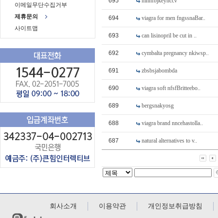
695
mnnfbjkeynccv
이메일무단수집거부
제휴문의
694
viagra for men fngssnaBar..
사이트맵
693
can lisinopril be cut in ..
692
cymbalta pregnancy nkiwsp..
691
zbsbsjabombda
690
viagra soft nfsfBritteebo..
689
bergsnakyosg
688
viagra brand nncehastolla..
687
natural alternatives to v..
회사소개
이용약관
개인정보취급방침