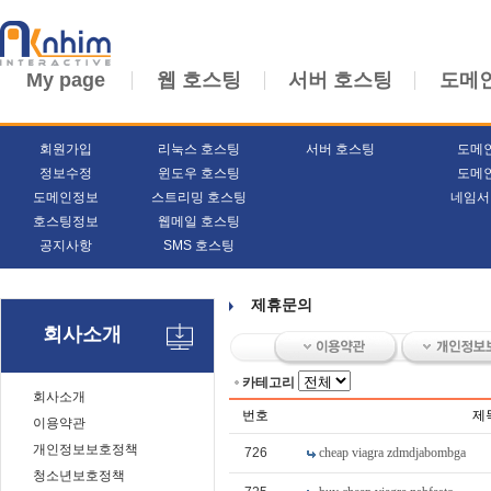
My page
웹 호스팅
서버 호스팅
도메
회원가입
리눅스 호스팅
서버 호스팅
도메
정보수정
윈도우 호스팅
도메
도메인정보
스트리밍 호스팅
네임서
호스팅정보
웹메일 호스팅
공지사항
SMS 호스팅
제휴문의
회사소개
카테고리
회사소개
번호
제
이용약관
개인정보보호정책
726
cheap viagra zdmdjabombga
청소년보호정책