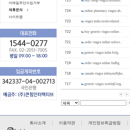
725
buy cheap viagra nsbfasto..
이메일무단수집거부
제휴문의
724
online pharmacy viagra ab..
사이트맵
723
viagra india nsshsvdastol..
722
buy generic viagra online..
721
order viagra online nshws..
720
generic viagra india bsfg..
719
order viagra online fndbg..
718
canada viagra mfmynnfbjke..
717
generic viagra xsnfmjGreg..
회사소개
이용약관
개인정보취급방침