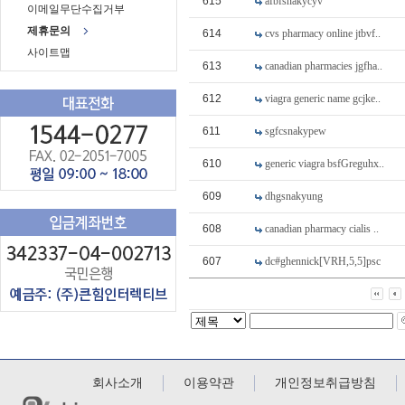
615
afbfsnakycyv
이메일무단수집거부
제휴문의
614
cvs pharmacy online jtbvf..
사이트맵
613
canadian pharmacies jgfha..
612
viagra generic name gcjke..
611
sgfcsnakypew
610
generic viagra bsfGreguhx..
609
dhgsnakyung
608
canadian pharmacy cialis ..
607
dc#ghennick[VRH,5,5]psc
회사소개
이용약관
개인정보취급방침