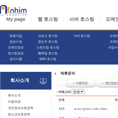
My page
웹 호스팅
서버 호스팅
도메
회원가입
리눅스 호스팅
서버 호스팅
도메
정보수정
윈도우 호스팅
도메
도메인정보
스트리밍 호스팅
네임서
호스팅정보
웹메일 호스팅
공지사항
SMS 호스팅
제휴문의
회사소개
카테고리
회사소개
번호
제
이용약관
개인정보보호정책
616
buy generic cialis online..
청소년보호정책