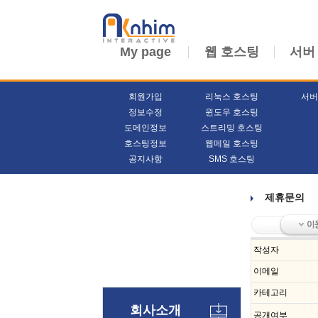
My page
웹 호스팅
서버
회원가입
리눅스 호스팅
서버
정보수정
윈도우 호스팅
도메인정보
스트리밍 호스팅
호스팅정보
웹메일 호스팅
공지사항
SMS 호스팅
제휴문의
작성자
이메일
카테고리
회사소개
공개여부