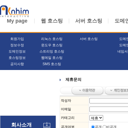
My page
웹 호스팅
서버 호스팅
도메
회원가입
리눅스 호스팅
서버 호스팅
도메
정보수정
윈도우 호스팅
도메
도메인정보
스트리밍 호스팅
네임서
호스팅정보
웹메일 호스팅
공지사항
SMS 호스팅
제휴문의
작성자
이메일
카테고리
회사소개
공개여부
공개
비공개