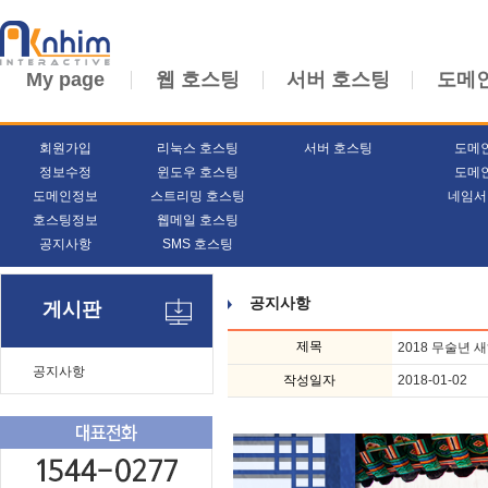
My page
웹 호스팅
서버 호스팅
도메
회원가입
리눅스 호스팅
서버 호스팅
도메
정보수정
윈도우 호스팅
도메
도메인정보
스트리밍 호스팅
네임서
호스팅정보
웹메일 호스팅
공지사항
SMS 호스팅
공지사항
게시판
제목
2018 무술년 
공지사항
작성일자
2018-01-02